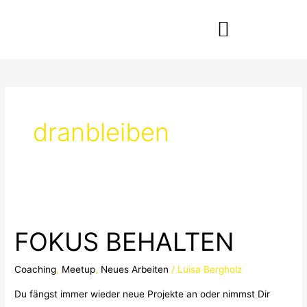
Zum
Inhalt
springen
dranbleiben
FOKUS
BEHALTEN
FOKUS BEHALTEN
Coaching
,
Meetup
,
Neues Arbeiten
/
Luisa Bergholz
Du fängst immer wieder neue Projekte an oder nimmst Dir