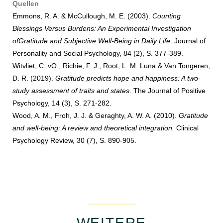
Quellen
Emmons, R. A. & McCullough, M. E. (2003).
Counting
Blessings Versus Burdens: An Experimental Investigation
ofGratitude and Subjective Well-Being in Daily Life
. Journal of
Personality and Social Psychology, 84 (2), S. 377-389.
Witvliet, C. vO., Richie, F. J., Root, L. M. Luna & Van Tongeren,
D. R. (2019).
Gratitude predicts hope and happiness: A two-
study assessment of traits and states
. The Journal of Positive
Psychology, 14 (3), S. 271-282.
Wood, A. M., Froh, J. J. & Geraghty, A. W. A. (2010).
Gratitude
and well-being: A review and theoretical integration.
Clinical
Psychology Review, 30 (7), S. 890-905.
WEITERE