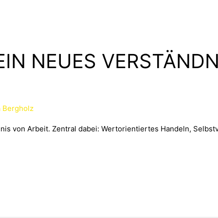
EIN NEUES VERSTÄNDN
a Bergholz
is von Arbeit. Zentral dabei: Wertorientiertes Handeln, Selbst