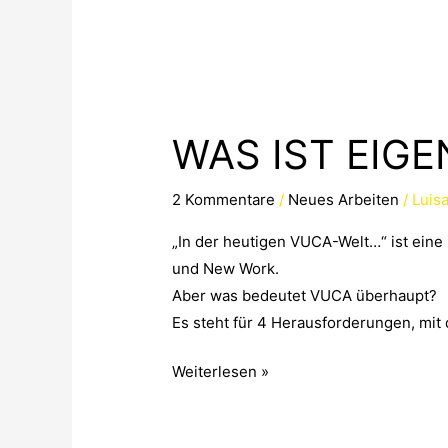
WAS
IST
WAS IST EIG
EIGENTLICH…
VUCA?
2 Kommentare
/
Neues Arbeiten
/
Luis
„In der heutigen VUCA-Welt…“ ist eine F
und New Work.
Aber was bedeutet VUCA überhaupt?
Es steht für 4 Herausforderungen, mi
Weiterlesen »