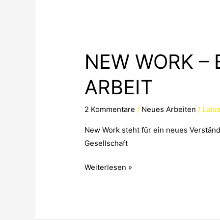
NEW
WORK
NEW WORK – 
–
EIN
ARBEIT
NEUES
VERSTÄNDNIS
2 Kommentare
/
Neues Arbeiten
/
Luis
VON
ARBEIT
New Work steht für ein neues Verständn
Gesellschaft
Weiterlesen »