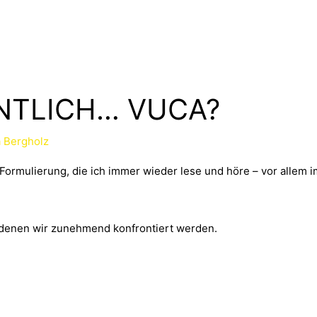
ENTLICH… VUCA?
a Bergholz
ormulierung, die ich immer wieder lese und höre – vor allem im 
t denen wir zunehmend konfrontiert werden.