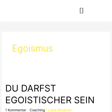
Zum
Inhalt
springen
Egoismus
DU
DARFST
DU DARFST
EGOISTISCHER
SEIN
EGOISTISCHER SEIN
1 Kommentar
/
Coaching
/
Luisa Bergholz