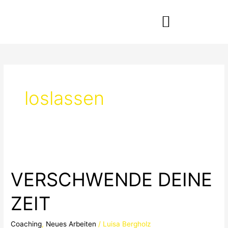
Zum
Inhalt
springen
loslassen
VERSCHWENDE
DEINE
VERSCHWENDE DEINE
ZEIT
ZEIT
Coaching
,
Neues Arbeiten
/
Luisa Bergholz